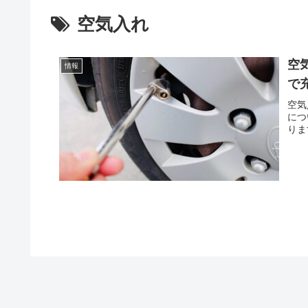
空気入れ
空
情報
で
空気
につ
りま