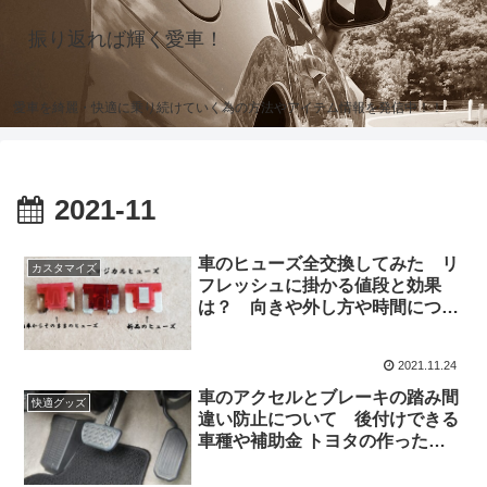
振り返れば輝く愛車！
愛車を綺麗・快適に乗り続けていく為の方法やアイテム情報を発信中！！
2021-11
車のヒューズ全交換してみた リ
カスタマイズ
フレッシュに掛かる値段と効果
は？ 向きや外し方や時間につい
て
2021.11.24
車のアクセルとブレーキの踏み間
快適グッズ
違い防止について 後付けできる
車種や補助金 トヨタの作ったク
ッションとは？